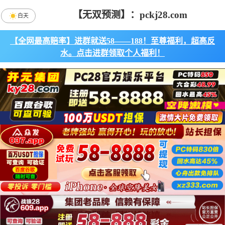
【无双预测】：pckj28.com
白天