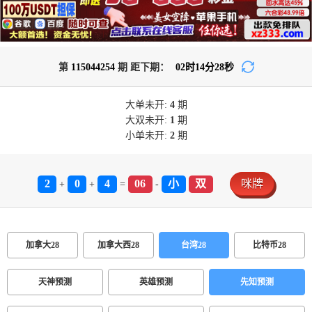
第
115044254
期 距下期：
02
时
14
分
28
秒
大单
未开:
4
期
大双
未开:
1
期
小单
未开:
2
期
2
0
4
06
小
双
咪牌
+
+
=
-
加拿大28
加拿大西28
台湾28
比特币28
天神预测
英雄预测
先知预测