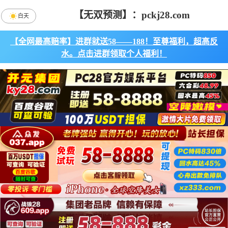
【无双预测】：pckj28.com
白天